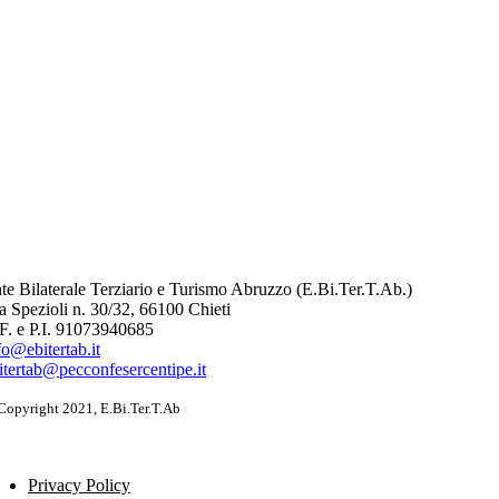
te Bilaterale Terziario e Turismo Abruzzo (E.Bi.Ter.T.Ab.)
a Spezioli n. 30/32, 66100 Chieti
F. e P.I. 91073940685
fo@ebitertab.it
itertab@pecconfesercentipe.it
Copyright 2021, E.Bi.Ter.T.Ab
Privacy Policy