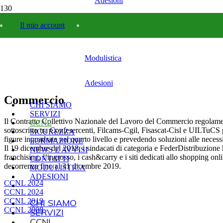
Adesioni
Il mio account
Modulistica
Adesioni
Commercio
CHI SIAMO
SERVIZI
Il Contratto Collettivo Nazionale del Lavoro del Commercio regolamenta
CCNL
sottoscritto tra Confesercenti, Filcams-Cgil, Fisascat-Cisl e UILTuCS 
SICUREZZA
figure inquadrate nel quarto livello e prevedendo soluzioni alle necessi
FORMAZIONE
Il 19 dicembre del 2018, i sindacati di categoria e FederDistribuzion
NEWS E AVVISI
franchising, l’ingrosso, i cash&carry e i siti dedicati allo shopping on
CONTATTI
decorrenza fino al 31 dicembre 2019.
MODULISTICA
ADESIONI
CCNL 2024
CCNL 2024
CCNL 2019
CHI SIAMO
CCNL 2008
SERVIZI
CCNL