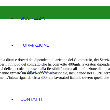
SICUREZZA
FORMAZIONE
 diritti e doveri dei dipendenti di aziende del Commercio, dei Servizi e
per il rinnovo del contratto che ha coinvolto 400mila lavoratori dipende
tà delle piccole imprese, dalla flessibilità oraria alla definizione di un
NEWS E AVVISI
e hanno firmato un nuovo contratto nazionale, includendo nel CCNL terz
line. L’intesa riguarda circa 300mila lavoratori italiani, ovvero quelli 
CONTATTI