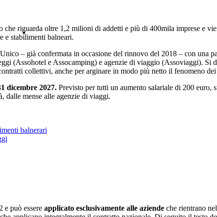
to che riguarda oltre 1,2 milioni di addetti e più di 400mila imprese e vie
e e stabilimenti balneari.
 Unico – già confermata in occasione del rinnovo del 2018 – con una part
peggi (Assohotel e Assocamping) e agenzie di viaggio (Assoviaggi). Si dà 
contratti collettivi, anche per arginare in modo più netto il fenomeno dei
 31 dicembre 2027.
Previsto per tutti un aumento salariale di 200 euro, 
à, dalle mense alle agenzie di viaggi.
imenti balnerari
ggi
2 e può essere
applicato esclusivamente alle aziende
che rientrano nel
 che applicano integralmente il contratto nazionale. Di seguito il testo 