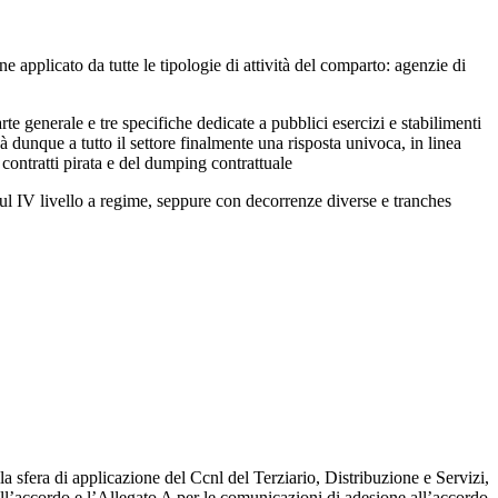
ne applicato da tutte le tipologie di attività del comparto: agenzie di
e generale e tre specifiche dedicate a pubblici esercizi e stabilimenti
dunque a tutto il settore finalmente una risposta univoca, in linea
 contratti pirata e del dumping contrattuale
sul IV livello a regime, seppure con decorrenze diverse e tranches
la sfera di applicazione del Ccnl del Terziario, Distribuzione e Servizi,
dell’accordo e l’Allegato A per le comunicazioni di adesione all’accordo