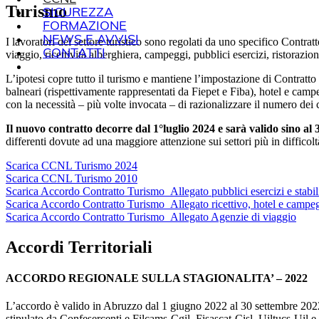
Turismo
SICUREZZA
FORMAZIONE
NEWS E AVVISI
I lavoratori del settore turistico sono regolati da uno specifico Contrat
CONTATTI
viaggio, ricettività alberghiera, campeggi, pubblici esercizi, ristorazion
L’ipotesi copre tutto il turismo e mantiene l’impostazione di Contratto
balneari (rispettivamente rappresentati da Fiepet e Fiba), hotel e cam
con la necessità – più volte invocata – di razionalizzare il numero dei 
Il nuovo contratto decorre dal 1°luglio 2024 e sarà valido sino al
differenti dovute ad una maggiore attenzione sui settori più in difficolt
Scarica CCNL Turismo 2024
Scarica CCNL Turismo 2010
Scarica Accordo Contratto Turismo_Allegato pubblici esercizi e stabil
Scarica Accordo Contratto Turismo_Allegato ricettivo, hotel e campe
Scarica Accordo Contratto Turismo_Allegato Agenzie di viaggio
Accordi Territoriali
ACCORDO REGIONALE SULLA STAGIONALITA’ – 2022
L’accordo è valido in Abruzzo dal 1 giugno 2022 al 30 settembre 202
stipulato da Confesercenti e Filcams-Cgil, Fisascat-Cisl, Uiltucs-Uil e