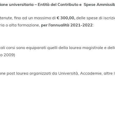
ione universitaria – Entità del Contributo e Spese Ammissibi
stenute, fino ad un massimo di
€ 300,00,
delle spese di iscrizi
ria o alta formazione,
per l’annualità 2021-2022
:
 tali corsi sono equiparati quelli della laurea magistrale e d
lio 2009)
one post laurea organizzati da Università, Accademie, altre I